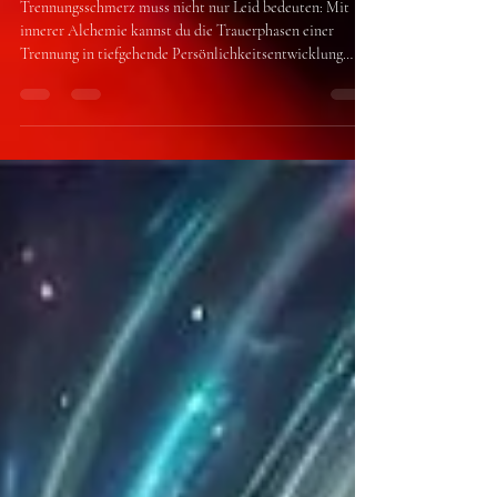
Persönlichkeitsentwicklung
in den Trauerphasen einer
Trennung
Trennungsschmerz muss nicht nur Leid bedeuten: Mit
innerer Alchemie kannst du die Trauerphasen einer
Trennung in tiefgehende Persönlichkeitsentwicklung
verwandeln. Erfahre, wie du Schmerz in Stärke und
Verlust in innere Freiheit transformierst.