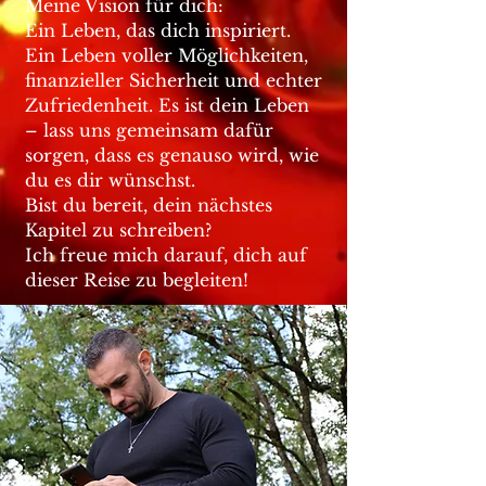
Meine Vision für dich:
Ein Leben, das dich inspiriert.
Ein Leben voller Möglichkeiten,
finanzieller Sicherheit und echter
Zufriedenheit. Es ist dein Leben
– lass uns gemeinsam dafür
sorgen, dass es genauso wird, wie
du es dir wünschst.
Bist du bereit, dein nächstes
Kapitel zu schreiben?
Ich freue mich darauf, dich auf
dieser Reise zu begleiten!