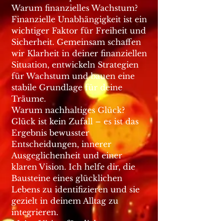
Warum finanzielles Wachstum?
Finanzielle Unabhängigkeit ist ein
wichtiger Faktor für Freiheit und
Sicherheit. Gemeinsam schaffen
wir Klarheit in deiner finanziellen
Situation, entwickeln Strategien
für Wachstum und bauen eine
stabile Grundlage für deine
Träume.
Warum nachhaltiges Glück?
Glück ist kein Zufall – es ist das
Ergebnis bewusster
Entscheidungen, innerer
Ausgeglichenheit und einer
klaren Vision. Ich helfe dir, die
Bausteine eines glücklichen
Lebens zu identifizieren und sie
gezielt in deinem Alltag zu
integrieren.