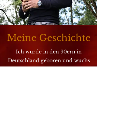
Meine Geschichte
Ich wurde in den 90ern in
Deutschland geboren und wuchs
in der Nähe von München auf.
Mein Leben war begleitet von
einer stetigen Suche und der
Suche danach was eigentlich
gesucht wird. Im Alter von 22
Jahren hatte ich, durch einen
damaligen Mentor den ersten
Kontakt zu angewandter