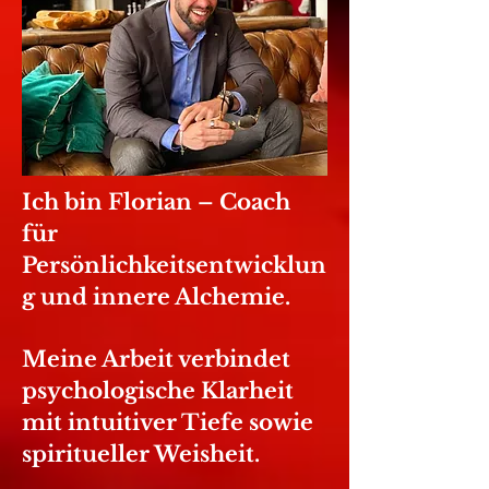
Ich bin Florian – Coach
für
Persönlichkeitsentwicklun
g und innere Alchemie.
Meine Arbeit verbindet
psychologische Klarheit
mit intuitiver Tiefe sowie
spiritueller Weisheit.