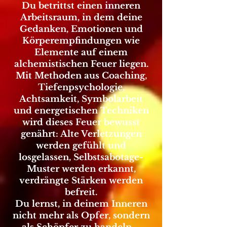
Du betrittst einen inneren
Arbeitsraum, in dem deine
Gedanken, Emotionen und
Körperempfindungen wie
Elemente auf einem
alchemistischen Feuer liegen.
Mit Methoden aus Coaching,
Tiefenpsychologie,
Achtsamkeit, Symbolarbeit
und energetischen Techniken
wird dieses Feuer bewusst
genährt: Alte Verletzungen
werden gefühlt und
losgelassen, Selbstsabotage-
Muster werden erkannt,
verdrängte Stärken werden
befreit.
Du lernst, in deinem Inneren
nicht mehr als Opfer, sondern