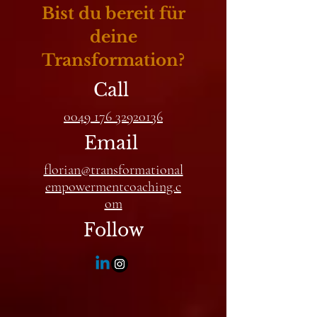
Bist du bereit für
deine
Transformation?
Call
0049 176 32920136
Email
florian@transformational
empowermentcoaching.c
om
Follow