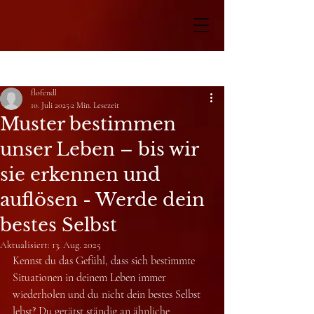
Beitrag
flofendl
10. Juli 2025
2 Min. Lesezeit
Muster bestimmen
unser Leben – bis wir
sie erkennen und
auflösen - Werde dein
bestes Selbst
Aktualisiert:
13. Aug. 2025
Kennst du das Gefühl, dass sich bestimmte 
Situationen in deinem Leben immer 
wiederholen und du nicht dein bestes Selbst 
lebst? Du gerätst ständig an ähnliche 