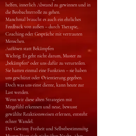
helfen, innerlich Abstand zu gewinnen und in 
die Beobachterrolle zu gehen.
Manchmal braucht es auch ein ehrliches 
Feedback von außen – durch Therapie, 
Coaching oder Gespräche mit vertrauten 
Menschen.
Auflösen statt Bekämpfen
Wichtig: Es geht nicht darum, Muster zu 
„bekämpfen“ oder uns dafür zu verurteilen. 
Sie hatten einmal eine Funktion – sie haben 
uns geschützt oder Orientierung gegeben. 
Doch was uns einst diente, kann heute zur 
Last werden.
Wenn wir diese alten Strategien mit 
Mitgefühl erkennen und neue, bewusst 
gewählte Reaktionsweisen erlernen, entsteht 
echter Wandel.
Der Gewinn: Freiheit und Selbstbestimmung
Muster lösen sich nicht über Nacht. Aber 