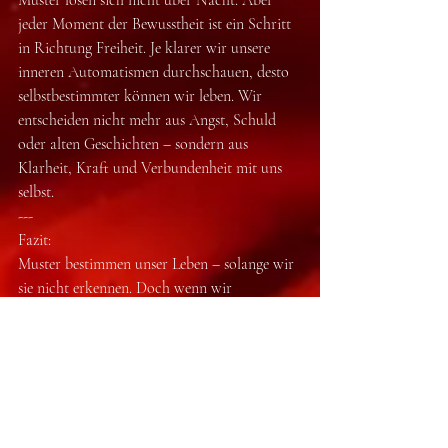
jeder Moment der Bewusstheit ist ein Schritt 
in Richtung Freiheit. Je klarer wir unsere 
inneren Automatismen durchschauen, desto 
selbstbestimmter können wir leben. Wir 
entscheiden nicht mehr aus Angst, Schuld 
oder alten Geschichten – sondern aus 
Klarheit, Kraft und Verbundenheit mit uns 
selbst.
---
Fazit:
Muster bestimmen unser Leben – solange wir 
sie nicht erkennen. Doch wenn wir 
hinschauen, verstehen und neu wählen, wird 
Veränderung möglich. Das ist kein leichter 
Weg, aber ein lohnender. Denn am Ende 
wartet mehr als nur ein „neues Verhalten“: Es 
wartet ein neues Lebensgefühl.